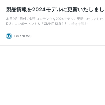
製品情報を2024モデルに更新いたしまし
本日9月1日付で製品コンテンツを2024モデルに更新いたしました。 バ
製
Di2」コンポーネント＆「GIANT SLR 1 3 …
続きを読む
品
情
Liv / NEWS
報
を
2024
モ
デ
ル
に
更
新
い
た
し
ま
し