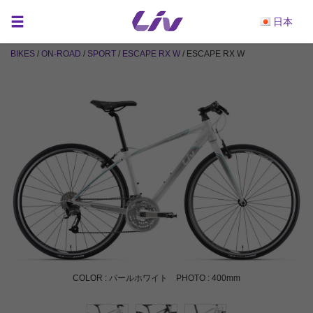
日本
BIKES
/
ON-ROAD
/
SPORT
/
ESCAPE RX W
/ ESCAPE RX W
COLOR : パールホワイト PHOTO : 400mm