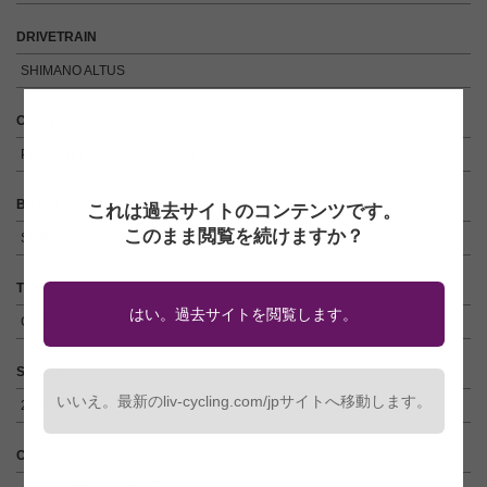
DRIVETRAIN
SHIMANO ALTUS
CRANK SET
PROWHEEL SWIFT 750P Triple
BRAKES
これは過去サイトのコンテンツです。
このまま閲覧を続けますか？
SHIMANO ALIVIO + TEKTRO TB07AL
TIRE
はい。過去サイトを閲覧します。
GIANT S-R3 W/K-SHIELD 700x28C
SPEED
いいえ。最新のliv-cycling.com/jpサイトへ移動します。
27 Speed
COLORS