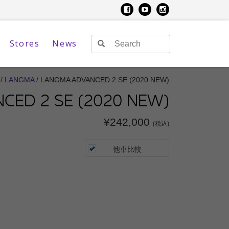
Stores
News
/
LANGMA
/ LANGMA ADVANCED 2 SE (2020 NEW)
CED 2 SE (2020 NEW)
¥242,000
(税込)
他車比較