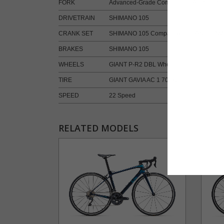
FORK
Advanced-Grade Composite，Aluminum O
DRIVETRAIN
SHIMANO 105
CRANK SET
SHIMANO 105 Compact with GIANT POW
BRAKES
SHIMANO 105
WHEELS
GIANT P-R2 DBL WheelSet
TIRE
GIANT GAVIA AC 1 700x25C Tubeless Re
SPEED
22 Speed
RELATED MODELS