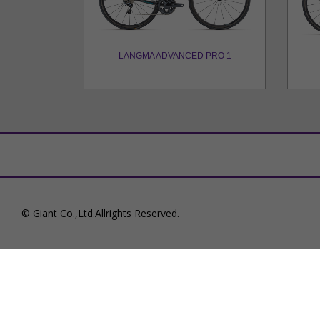
LANGMA ADVANCED PRO 1
© Giant Co.,Ltd.Allrights Reserved.