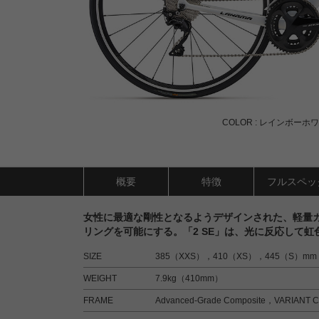
COLOR : レインボーホワ
概要
特徴
フルスペッ
女性に最適な剛性となるようデザインされた、軽量
リングを可能にする。「2 SE」は、光に反応して
SIZE
385（XXS），410（XS），445（S）mm
WEIGHT
7.9kg（410mm）
FRAME
Advanced-Grade Composite，VARIANT Com