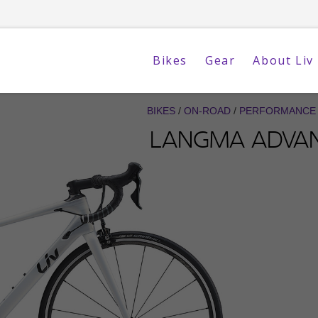
Bikes
Gear
About Liv
BIKES
/
ON-ROAD
/
PERFORMANCE
LANGMA ADVAN