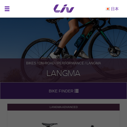
日本
BIKES
/
ON-ROAD
/
PERFORMANCE
/ LANGMA
LANGMA
BIKE FINDER
LANGMA ADVANCED