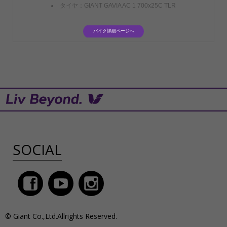
タイヤ：GIANT GAVIA AC 1 700x25C TLR
バイク詳細ページへ
SOCIAL
© Giant Co.,Ltd.Allrights Reserved.