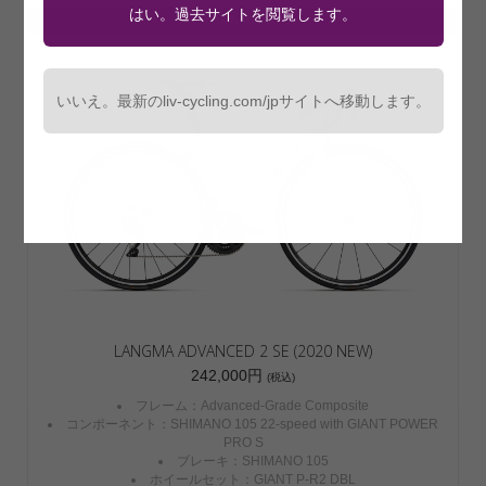
はい。過去サイトを閲覧します。
LANGMA ADVANCED
いいえ。最新のliv-cycling.com/jpサイトへ移動します。
LANGMA ADVANCED 2 SE (2020 NEW)
242,000円
(税込)
フレーム：Advanced-Grade Composite
コンポーネント：SHIMANO 105 22-speed with GIANT POWER
PRO S
ブレーキ：SHIMANO 105
ホイールセット：GIANT P-R2 DBL