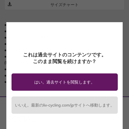
サイズチャート
●ETXEONDO製のハイパフォーマンスモデル
●優れた運動追従性があり、耐久性の高い布地
●TransTextura™吸汗速乾素材
●お腹の締め付けが少ない腰バンドデザイン
●快適性を考えて縫製されたフラットロックシーム
これは過去サイトのコンテンツです。
●ロングライドに適した女性専用設計のProComfor™パッド
このまま閲覧を続けますか？
(ETXEONDO製)採用
●優しい着心地の、布素材を折り返したレッグバンド
●UPF 50
●レースフィット
はい。過去サイトを閲覧します。
いいえ。最新のliv-cycling.com/jpサイトへ移動します。
SOCIAL