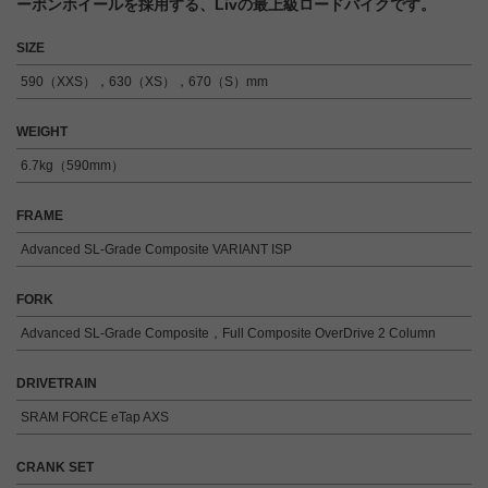
ーボンホイールを採用する、Livの最上級ロードバイクです。
SIZE
590（XXS），630（XS），670（S）mm
WEIGHT
6.7kg（590mm）
FRAME
Advanced SL-Grade Composite VARIANT ISP
FORK
Advanced SL-Grade Composite，Full Composite OverDrive 2 Column
DRIVETRAIN
SRAM FORCE eTap AXS
CRANK SET