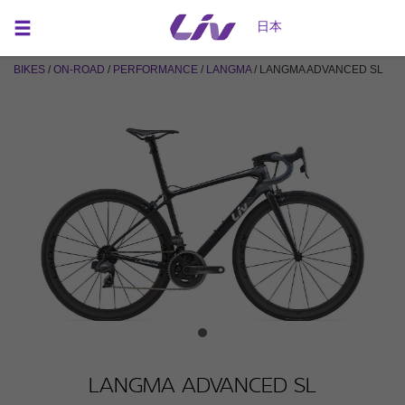
日本
BIKES
/
ON-ROAD
/
PERFORMANCE
/
LANGMA
/ LANGMA ADVANCED SL
COLOR : レインボーブラック PHOTO : 670mm
LANGMA ADVANCED SL