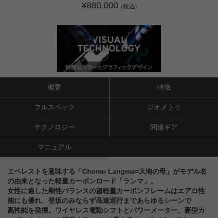
¥880,000
(税込)
概要
特徴
フルスペック
ジオメトリ
テクノロジー
関連ギア
マニュアル
エベレストを意味する「Chomo Langma=大地の母」がモデル名
の由来となった軽量カーボンロード「ランマ」。
女性に適した剛性バランスの超軽量カーボンフレームはエアロ性
能にも優れ、登坂のみならず高速巡行まであらゆるシーンで
高性能を発揮。ワイヤレス電動シフトとパワーメーター、新型カ