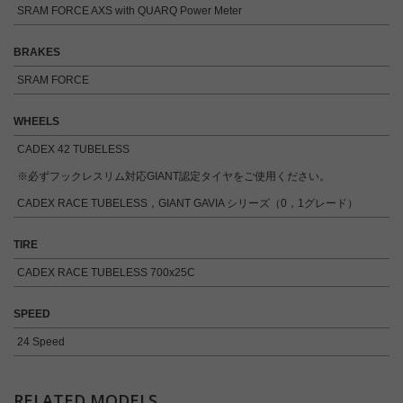
SRAM FORCE AXS with QUARQ Power Meter
BRAKES
SRAM FORCE
WHEELS
CADEX 42 TUBELESS
※必ずフックレスリム対応GIANT認定タイヤをご使用ください。
CADEX RACE TUBELESS，GIANT GAVIA シリーズ（0，1グレード）
TIRE
CADEX RACE TUBELESS 700x25C
SPEED
24 Speed
RELATED MODELS