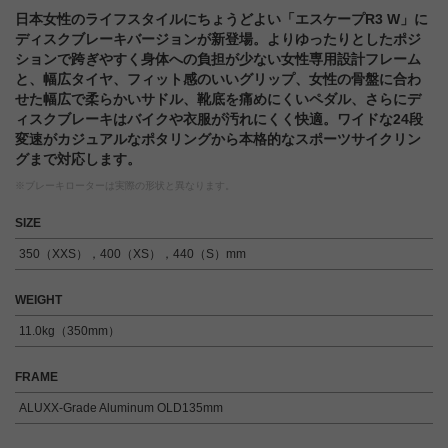
日本女性のライフスタイルにちょうどよい「エスケープR3 W」に
ディスクブレーキバージョンが新登場。よりゆったりとしたポジ
ションで跨ぎやすく身体への負担が少ない女性専用設計フレーム
と、幅広タイヤ、フィット感のいいグリップ、女性の骨盤に合わ
せた幅広で柔らかいサドル、靴底を痛めにくいペダル、さらにデ
ィスクブレーキはバイクや衣服が汚れにくく快適。ワイドな24段
変速がカジュアルなポタリングから本格的なスポーツサイクリン
グまで対応します。
※ブレーキローターは実際の形状と異なります。
SIZE
350（XXS），400（XS），440（S）mm
WEIGHT
11.0kg（350mm）
FRAME
ALUXX-Grade Aluminum OLD135mm