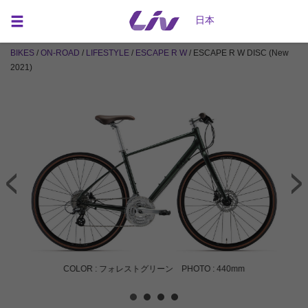
日本
BIKES
/
ON-ROAD
/
LIFESTYLE
/
ESCAPE R W
/ ESCAPE R W DISC (New
2021)
COLOR : フォレストグリーン PHOTO : 440mm