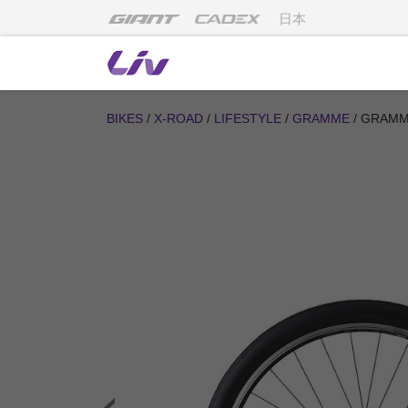
日本
BIKES
/
X-ROAD
/
LIFESTYLE
/
GRAMME
/ GRAM