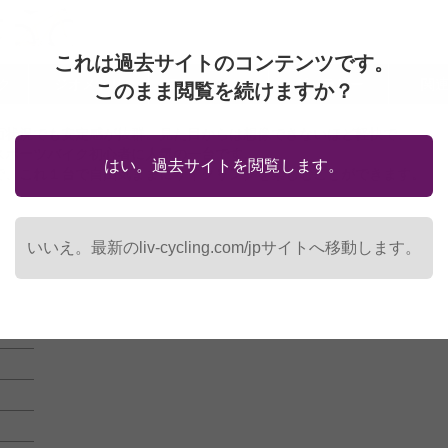
これは過去サイトのコンテンツです。
ク
ジオメトリ
テクノロジー
ギャラリー
関
このまま閲覧を続けますか？
面状況でも安定感が抜群。見た目からは想像できないほど軽快で、
スポーツバイク初心者に人気の一台です。
はい。過去サイトを閲覧します。
で、これ１台で自由気ままにサイクリングを楽しむことができます。
いいえ。最新のliv-cycling.com/jpサイトへ移動します。