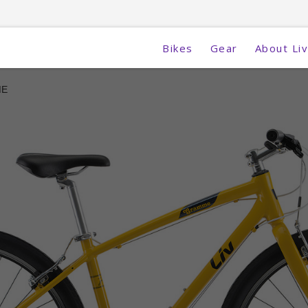
Bikes
Gear
About Liv
ME