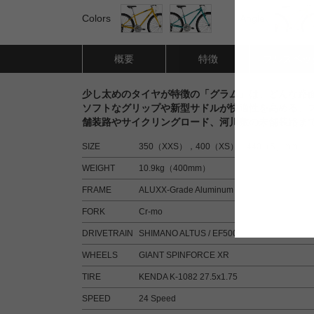
Colors
Angle
概要
特徴
フルスペッ
少し太めのタイヤが特徴の「グラム」は、どんな路
ソフトなグリップや新型サドルが快適性を高める、
舗装路やサイクリングロード、河川敷の未舗装路ま
SIZE
350（XXS），400（XS），440（S）mm
WEIGHT
10.9kg（400mm）
FRAME
ALUXX-Grade Aluminum
FORK
Cr-mo
DRIVETRAIN
SHIMANO ALTUS / EF500
WHEELS
GIANT SPINFORCE XR
TIRE
KENDA K-1082 27.5x1.75
SPEED
24 Speed