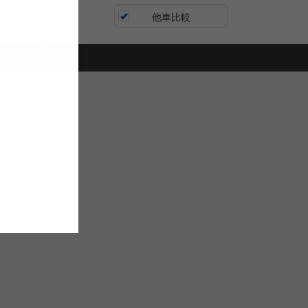
他車比較
連ギア