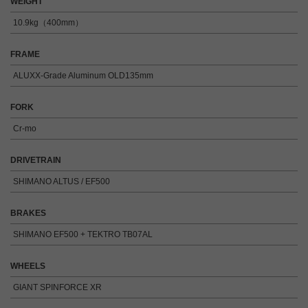
WEIGHT
10.9kg（400mm）
FRAME
ALUXX-Grade Aluminum OLD135mm
FORK
Cr-mo
DRIVETRAIN
SHIMANO ALTUS / EF500
BRAKES
SHIMANO EF500 + TEKTRO TB07AL
WHEELS
GIANT SPINFORCE XR