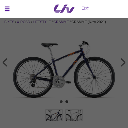
日本
BIKES
/
X-ROAD
/
LIFESTYLE
/
GRAMME
/ GRAMME (New 2021)
COLOR : サテンネイビー PHOTO : 400mm