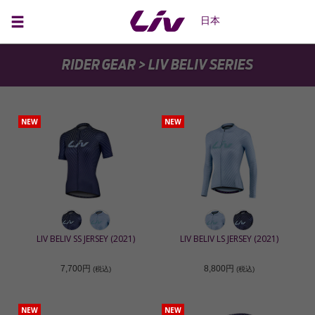
日本
RIDER GEAR
> Liv BELIV SERIES
NEW
NEW
LIV BELIV SS JERSEY (2021)
LIV BELIV LS JERSEY (2021)
7,700円
8,800円
(税込)
(税込)
NEW
NEW