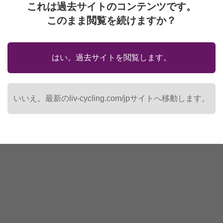
これは過去サイトのコンテンツです。
ORT
NOTICE
このまま閲覧を続けますか？
求
重要！乗車前安全点検のお願い
検索
並行輸入品につきまして
はい。過去サイトを閲覧します。
マニュアル
製品の仕様につきまして
リコール情報
いいえ。最新のliv-cycling.com/jpサイトへ移動します。