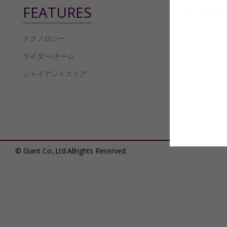
FEATURES
SUPP
テクノロジー
カタログ請
ライダー/チーム
過去バイク
ジャイアントストア
オーナーズ
製品保証・
© Giant Co.,Ltd.Allrights Reserved.