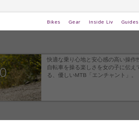
Bikes
Gear
Inside Liv
Guides
快適な乗り心地と安心感の高い操作
自転車を操る楽しさを女の子に伝え
0
る、優しいMTB「エンチャント」。