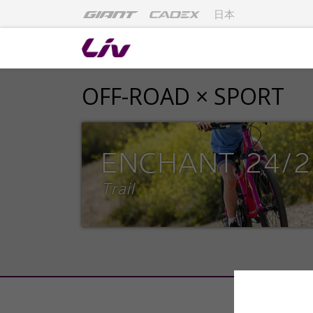
日本
OFF-ROAD × SPORT
ENCHANT 24/2
Trail