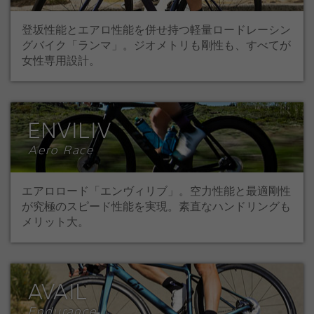
登坂性能とエアロ性能を併せ持つ軽量ロードレーシン
グバイク「ランマ」。ジオメトリも剛性も、すべてが
女性専用設計。
ENVILIV
Aero Race
エアロロード「エンヴィリブ」。空力性能と最適剛性
が究極のスピード性能を実現。素直なハンドリングも
メリット大。
AVAIL
Endurance