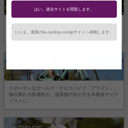
City
はい。過去サイトを閲覧します。
特徴的なコンパクトな車体とリラックスした姿勢で安
定して走ることができる、女性のための20インチミニ
いいえ。最新のliv-cycling.com/jpサイトへ移動します。
ベロ「アミーカ」。
ALIGHT 24
City
スポーティなガールズ・クロスバイク「アライト」。
毎日乗れる快適性が、放課後の女の子を本格派サイク
リストに。