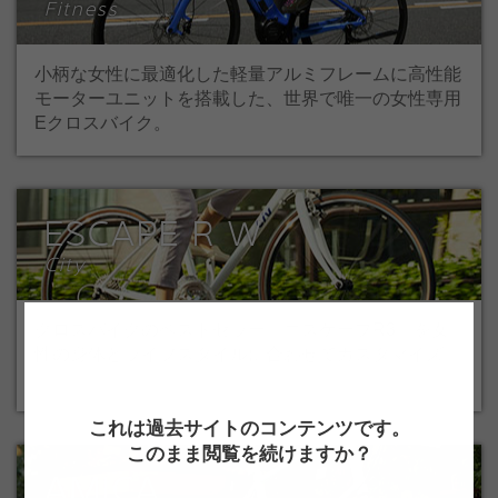
Fitness
小柄な女性に最適化した軽量アルミフレームに高性能
モーターユニットを搭載した、世界で唯一の女性専用
Eクロスバイク。
ESCAPE R W
City
クロスバイクのベストセラー「エスケープR3」を女
性の身体とライフスタイルに合わせてカスタマイズ。
これは過去サイトのコンテンツです。
このまま閲覧を続けますか？
AMICA