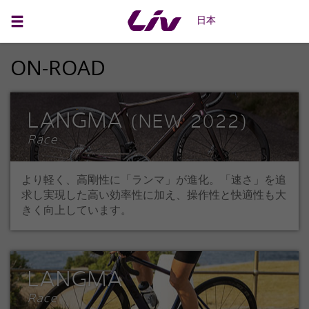
日本
ON-ROAD
LANGMA
(NEW 2022)
Race
より軽く、高剛性に「ランマ」が進化。「速さ」を追
求し実現した高い効率性に加え、操作性と快適性も大
きく向上しています。
LANGMA
Race