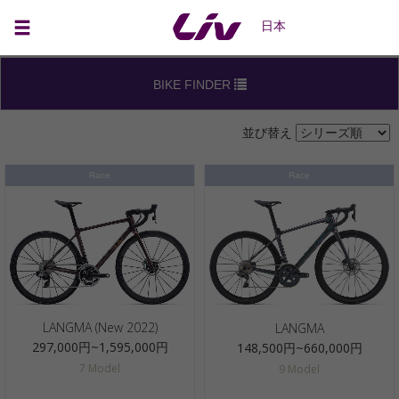
BIKES
日本
BIKE FINDER
並び替え
Race
Race
LANGMA (New 2022)
LANGMA
297,000円~1,595,000円
148,500円~660,000円
7 Model
9 Model