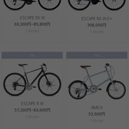
ESCAPE RX W
ESCAPE RX W-E+
69,300円~85,800円
308,000円
2 Model
1 Model
City
City
ESCAPE R W
AMICA
57,200円~83,600円
53,900円
5 Model
1 Model