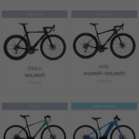
Aero Race
Endurance
AVAIL
ENVILIV
94,600円~550,000円
583,000円
9 Model
1 Model
Fitness
E-BIKE / Fitness