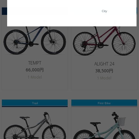
Trail
City
TEMPT
ALIGHT 24
66,000円
38,500円
1 Model
1 Model
Trail
First Bike