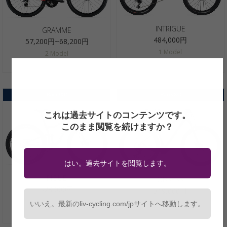
INTRIGUE
GRAMME
484,000円
57,200円~68,200円
1 Model
2 Model
Race/XC
Race/XC
これは過去サイトのコンテンツです。
このまま閲覧を続けますか？
はい。過去サイトを閲覧します。
PIQUE
OBSESS
528,000円
319,000円
1 Model
1 Model
いいえ。最新のliv-cycling.com/jpサイトへ移動します。