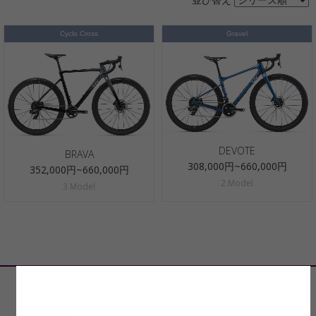
Cyclo Cross
Gravel
DEVOTE
BRAVA
308,000円~660,000円
352,000円~660,000円
2 Model
3 Model