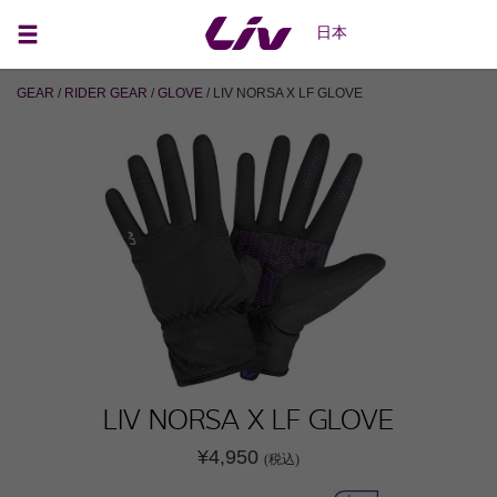
日本
GEAR
/
RIDER GEAR
/
GLOVE
/ LIV NORSA X LF GLOVE
LIV NORSA X LF GLOVE
¥4,950
(税込)