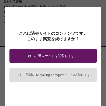
合わせて使用
●雨や冷気から手を保護するThinsulate™仕様
●薄手ながらも快適なAmara™を掌部分に採用し、ベンチレーションと
ハンドリングフィールを最大化
●親指部分のフィット感を強化し操作性を向上
これは過去サイトのコンテンツです。
このまま閲覧を続けますか？
はい。過去サイトを閲覧します。
SOCIAL
いいえ。最新のliv-cycling.com/jpサイトへ移動します。
FEATURES