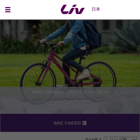
日本
BIKES
/
ON-ROAD
/
LIFESTYLE
/ ALIGHT 24
ALIGHT 24
BIKE FINDER
並び替え