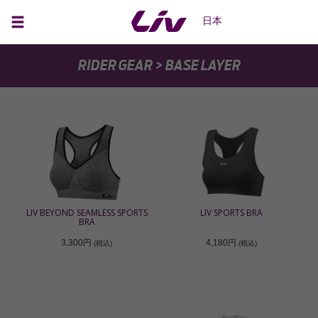
日本
RIDER GEAR
> BASE LAYER
LIV BEYOND SEAMLESS SPORTS
LIV SPORTS BRA
BRA
3,300円
4,180円
(税込)
(税込)