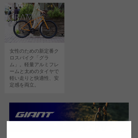
GRAMME
City
女性のための新定番ク
ロスバイク「グラ
ム」。軽量アルミフレ
ームと太めのタイヤで
軽い走りと快適性、安
定感を両立。