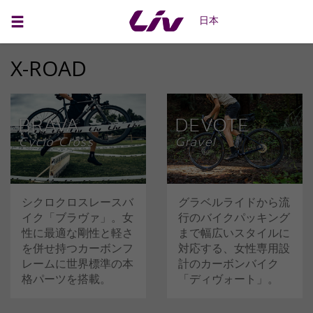
日本
X-ROAD
BRAVA
DEVOTE
Cyclo Cross
Gravel
シクロクロスレースバ
グラベルライドから流
イク「ブラヴァ」。女
行のバイクパッキング
性に最適な剛性と軽さ
まで幅広いスタイルに
を併せ持つカーボンフ
対応する、女性専用設
レームに世界標準の本
計のカーボンバイク
格パーツを搭載。
「ディヴォート」。