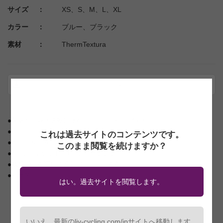
サイズ ：
XS、S、M、L、XL
カラー ：
ブルー、ブラック
素材 ：
ThermTextura
サイズチャート
●保温性と吸汗速乾に優れたThermTextura™素材
●フルレングスオートロックファスナー（フラップ付）
これは過去サイトのコンテンツです。
●ずり上がりを防止するシリコングリッパー
このまま閲覧を続けますか？
●2バックポケット＋1ジッパーポケット
●被視認性を高める反射アクセントを配置
●レースフィット
はい。過去サイトを閲覧します。
いいえ。最新のliv-cycling.com/jpサイトへ移動します。