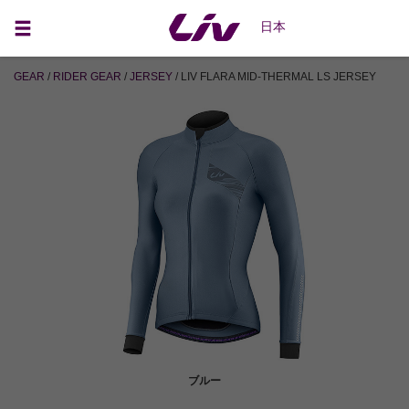
日本
GEAR
/
RIDER GEAR
/
JERSEY
/ LIV FLARA MID-THERMAL LS JERSEY
ブルー