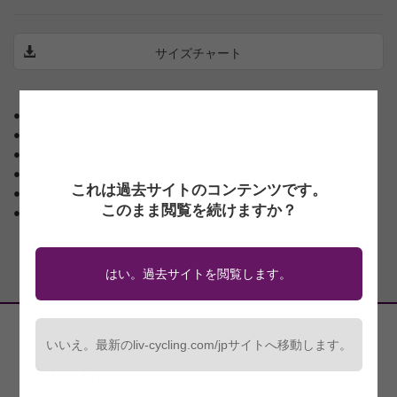
サイズチャート
●CUORE製のハイパフォーマンスモデル
●優れた運動追従性があり、耐久性の高い布地
●快適性を考えて縫製されたフラットロックシーム
●快適で伸縮性の高いレッグバンド
これは過去サイトのコンテンツです。
●女性専用設計のProComfor™パッド採用
このまま閲覧を続けますか？
●レースフィット
はい。過去サイトを閲覧します。
いいえ。最新のliv-cycling.com/jpサイトへ移動します。
SOCIAL