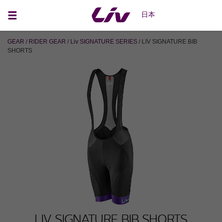
日本
GEAR
/
RIDER GEAR
/
Liv SIGNATURE SERIES
/ LIV SIGNATURE BIB
SHORTS
LIV SIGNATURE BIB SHORTS