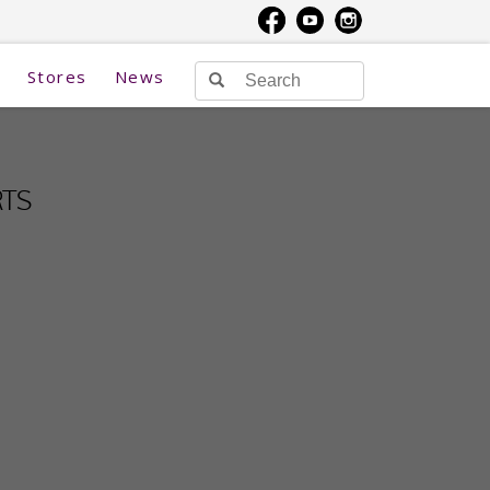
Stores
News
RTS