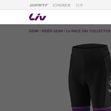
日本
GEAR
/
RIDER GEAR
/
Liv RACE DAY COLLECTIO