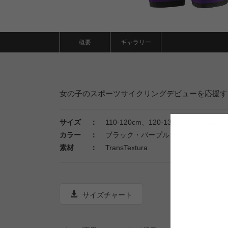
概要
ギャラリー
女の子のスポーツサイクリングデビューを応援す
サイズ ：
110-120cm、120-132cm、132-144c
カラー ：
ブラック・パープル
素材 ：
TransTextura
サイズチャート