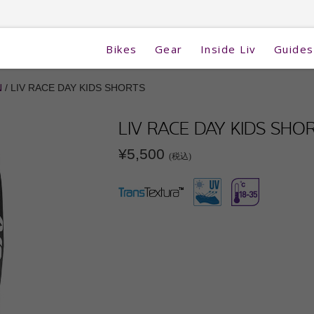
Bikes
Gear
Inside Liv
Guides
N
/ LIV RACE DAY KIDS SHORTS
LIV RACE DAY KIDS SHO
¥5,500
(税込)