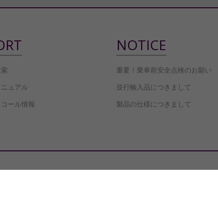
ORT
NOTICE
検索
重要！乗車前安全点検のお願い
マニュアル
並行輸入品につきまして
リコール情報
製品の仕様につきまして