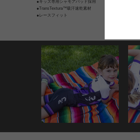
●キッズ専用シャモアパッド採用
●TransTextura™吸汗速乾素材
●レースフィット