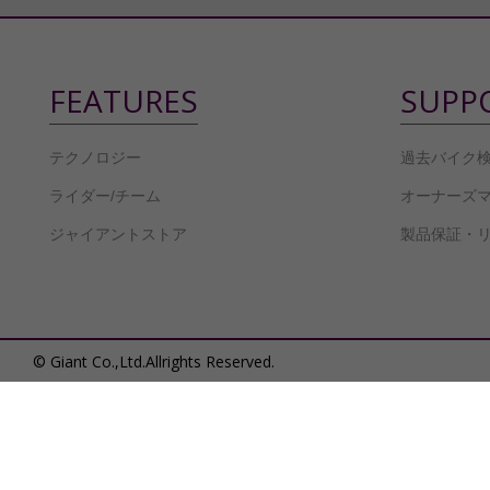
FEATURES
SUPP
テクノロジー
過去バイク
ライダー/チーム
オーナーズ
ジャイアントストア
製品保証・
© Giant Co.,Ltd.Allrights Reserved.