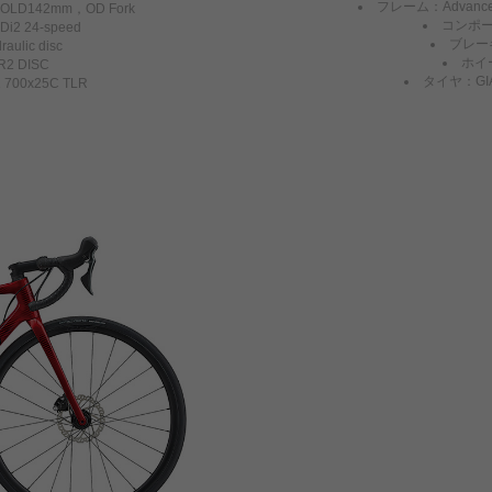
フレーム：Advanced
，OLD142mm，OD Fork
コンポーネ
2 24-speed
ブレーキ：
ulic disc
ホイー
2 DISC
タイヤ：GIAN
700x25C TLR