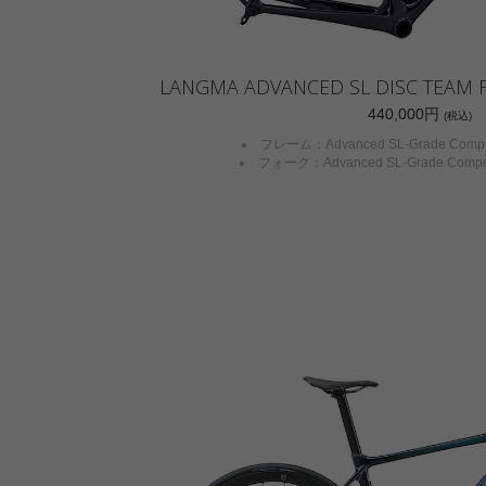
LANGMA ADVANCED SL DISC TEAM F
440,000円
(税込)
フレーム：Advanced SL-Grade Comp
フォーク：Advanced SL-Grade Compo