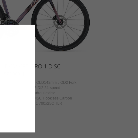
ADVANCED PRO 1 DISC
572,000円
(税込)
Grade Composite，OLD142mm，OD2 Fork
：SHIMANO 105 Di2 24-speed
SHIMANO 105 hydraulic disc
NT SLR 2 36 DISC Hookless Carbon
T GAVIA COURSE 1 700x25C TLR