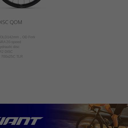
DISC QOM
，OLD142mm，OD Fork
A 20-speed
aulic disc
2 DISC
700x25C TLR