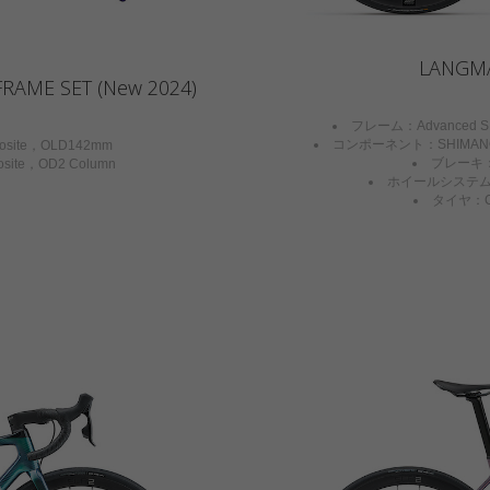
LANGMA
RAME SET (New 2024)
フレーム：Advanced SL-
コンポーネント：SHIMANO ULT
osite，OLD142mm
ブレーキ： F
site，OD2 Column
ホイールシステム：GIA
タイヤ：CA