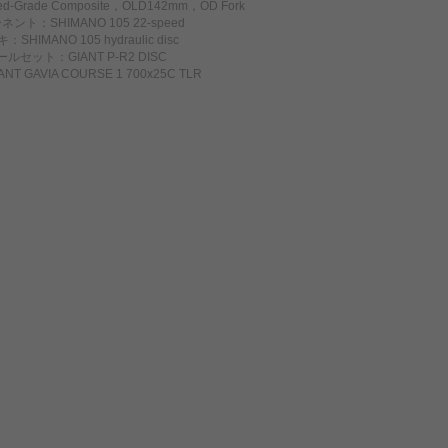
-Grade Composite，OLD142mm，OD Fork
ント：SHIMANO 105 22-speed
SHIMANO 105 hydraulic disc
ルセット：GIANT P-R2 DISC
T GAVIA COURSE 1 700x25C TLR