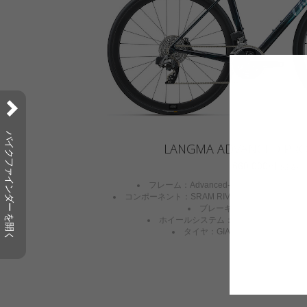
バイクファインダー を開く
LANGMA ADVANCED PRO 
660,000円
(税込)
フレーム：Advanced-Grade Composite，
コンポーネント：SRAM RIVAL eTap AXS 24-speed
ブレーキ：SRAM RIVAL hydrau
ホイールシステム：GIANT SLR 2 36 DISC 
タイヤ：GIANT GAVIA FONDO 1 