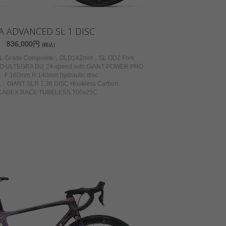
 ADVANCED SL 1 DISC
836,000円
(税込)
Grade Composite，OLD142mm，SL OD2 Fork
EGRA Di2 24-speed with GIANT POWER PRO
:160mm R:140mm hydraulic disc
NT SLR 1 36 DISC Hookless Carbon
DEX RACE TUBELESS 700x25C