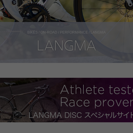
BIKES
/
ON-ROAD
/
PERFORMANCE
/ LANGMA
LANGMA