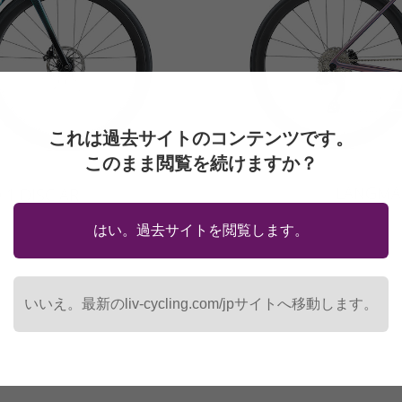
これは過去サイトのコンテンツです。
このまま閲覧を続けますか？
LANGMA 
1 DISC AR
はい。過去サイトを閲覧します。
フレーム：Advanced-
OLD142mm，OD2 Fork
コンポーネント
 with GIANT POWER HALO
ブレーキ：
lic disc
ホイールシステム：GIA
Hookless Carbon
タイヤ：GIAN
いいえ。最新のliv-cycling.com/jpサイトへ移動します。
700x28C TLR