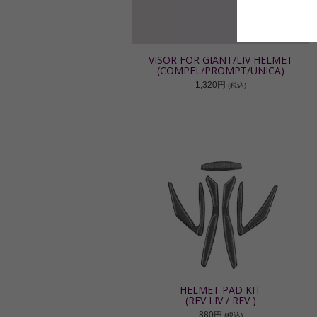
VISOR FOR GIANT/LIV HELMET
(COMPEL/PROMPT/UNICA)
1,320円
(税込)
HELMET PAD KIT
(REV LIV / REV )
880円
(税込)