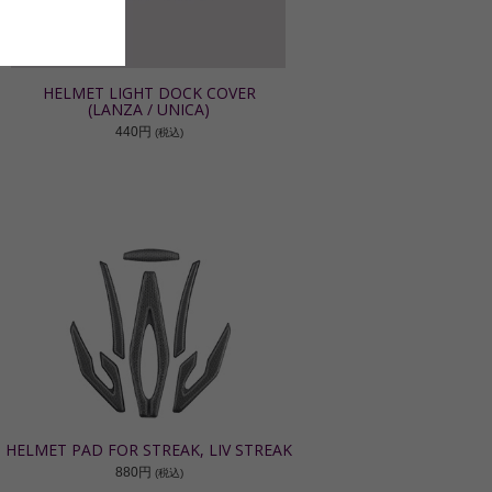
HELMET LIGHT DOCK COVER
(LANZA / UNICA)
440円
(税込)
HELMET PAD FOR STREAK, LIV STREAK
880円
(税込)