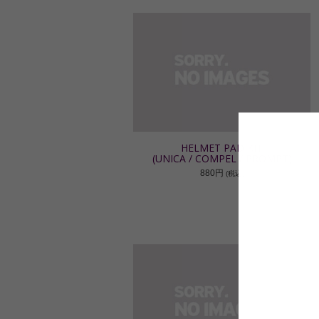
HELMET PAD KIT
(UNICA / COMPEL / PROMPT)
880円
(税込)