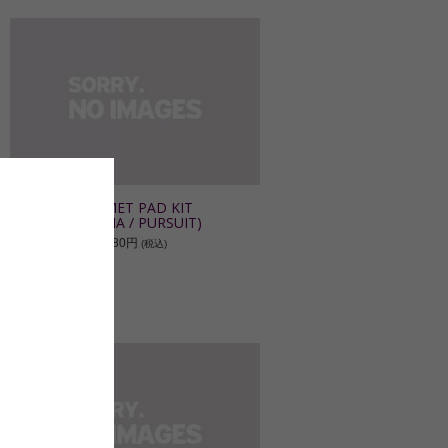
HELMET PAD KIT
(EXTIMA / PURSUIT)
880円
(税込)