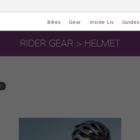
Bikes
Gear
Inside Liv
Guides
RIDER GEAR
> HELMET
除