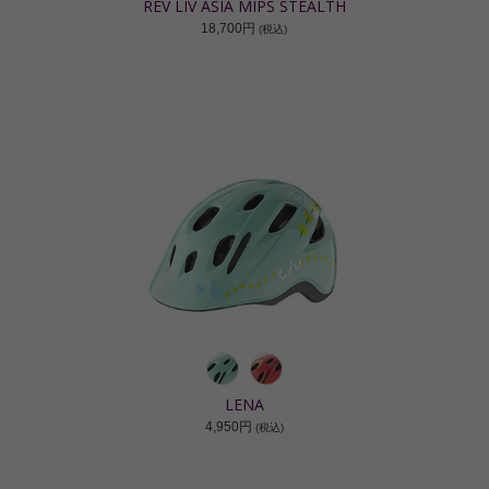
REV LIV ASIA MIPS STEALTH
18,700円
(税込)
LENA
4,950円
(税込)