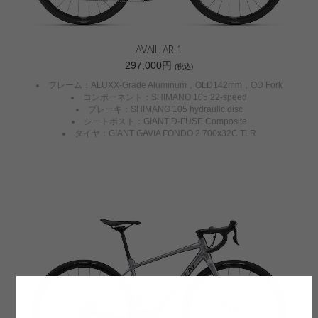
AVAIL AR 1
297,000円
(税込)
フレーム：ALUXX-Grade Aluminum，OLD142mm，OD Fork
コンポーネント：SHIMANO 105 22-speed
ブレーキ：SHIMANO 105 hydraulic disc
シートポスト：GIANT D-FUSE Composite
タイヤ：GIANT GAVIA FONDO 2 700x32C TLR