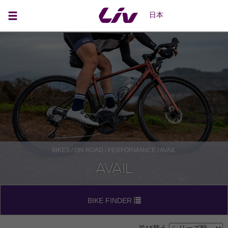
日本
BIKES
/
ON-ROAD
/
PERFORMANCE
/ AVAIL
AVAIL
BIKE FINDER
並び替え