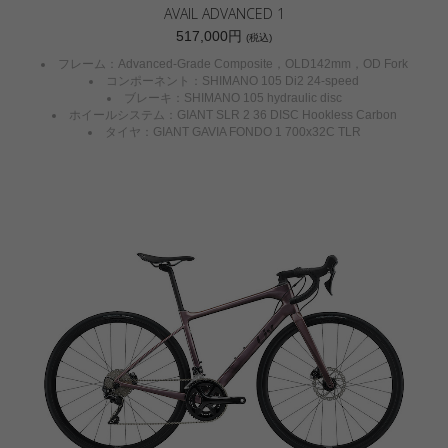
AVAIL ADVANCED 1
517,000円
(税込)
フレーム：Advanced-Grade Composite，OLD142mm，OD Fork
コンポーネント：SHIMANO 105 Di2 24-speed
ブレーキ：SHIMANO 105 hydraulic disc
ホイールシステム：GIANT SLR 2 36 DISC Hookless Carbon
タイヤ：GIANT GAVIA FONDO 1 700x32C TLR