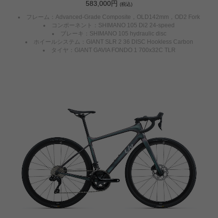
583,000円
(税込)
フレーム：Advanced-Grade Composite，OLD142mm，OD2 Fork
コンポーネント：SHIMANO 105 Di2 24-speed
ブレーキ：SHIMANO 105 hydraulic disc
ホイールシステム：GIANT SLR 2 36 DISC Hookless Carbon
タイヤ：GIANT GAVIA FONDO 1 700x32C TLR