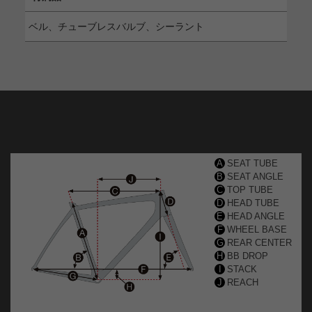
ベル、チューブレスバルブ、シーラント
A
SEAT TUBE
B
SEAT ANGLE
C
TOP TUBE
D
HEAD TUBE
E
HEAD ANGLE
F
WHEEL BASE
G
REAR CENTER
H
BB DROP
I
STACK
J
REACH