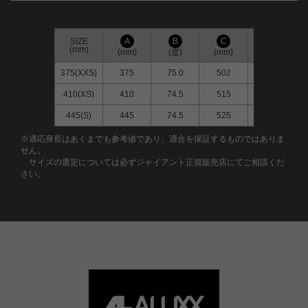
SIZE
A
B
C
D
(mm)
(mm)
(度)
(mm)
(mm)
375(XXS)
375
75.0
502
103
410(XS)
410
74.5
515
118
445(S)
445
74.5
525
138
※適応身長はあくまでも参考値であり、適合を保証するものではありま
せん。
サイズの選定については必ずジャイアント正規販売店にてご相談くだ
さい。