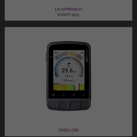
LIV APPROACH
6,600円
(税込)
DASH L200