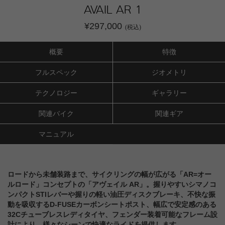
AVAIL AR 1
¥297,000
(税込)
概要
特徴
フルスペック
ジオメトリ
テクノロジー
ギャラリー
関連バイク
関連ギア
マニュアル
ロードから未舗装路まで、サイクリングの幅が広がる「AR=オー
ルロード」コンセプトの「アヴェイル AR」。握りやすいシマノコ
ンパクトSTIレバーや握りの軽い油圧ディスクブレーキ、不快な振
動を吸収するD-FUSEカーボンシートポスト、幅広で安定感のある
32Cチューブレスレディタイヤ、フェンダー装着可能なフレーム設
計により、様々なシーンで快適なライドを提供します。