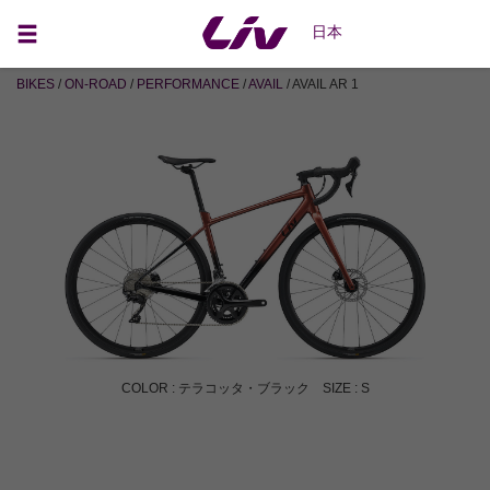
日本
BIKES
/
ON-ROAD
/
PERFORMANCE
/
AVAIL
/ AVAIL AR 1
COLOR : テラコッタ・ブラック SIZE : S