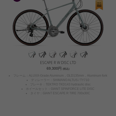
ESCAPE R W DISC LTD
69,300円
(税込)
フレーム：ALUXX-Grade Aluminum，OLD135mm，Aluminum fork
ディレーラー：SHIMANO ALTUS / TY710
ブレーキ：TEKTRO TKD143 hydraulic disc
ホイールセット：GIANT SPINFORCE LITE DISC
タイヤ：GIANT ESCAPE R TIRE 700x30C