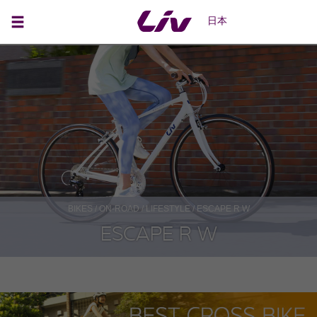
日本
BIKES
/
ON-ROAD
/
LIFESTYLE
/ ESCAPE R W
ESCAPE R W