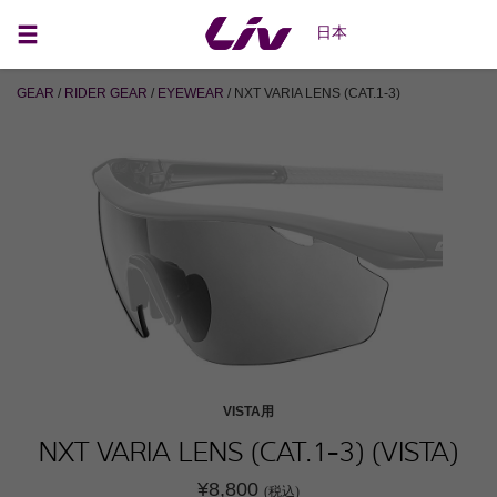
日本
GEAR
/
RIDER GEAR
/
EYEWEAR
/ NXT VARIA LENS (CAT.1-3)
VISTA用
NXT VARIA LENS (CAT.1-3) (VISTA)
¥8,800
(税込)