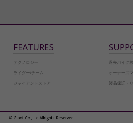
FEATURES
SUPP
テクノロジー
過去バイク
ライダー/チーム
オーナーズ
ジャイアントストア
製品保証・
© Giant Co.,Ltd.Allrights Reserved.