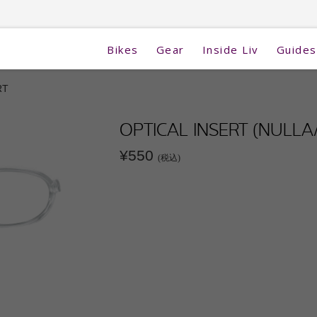
Bikes
Gear
Inside Liv
Guides
RT
OPTICAL INSERT (NULLA/
¥550
(税込)