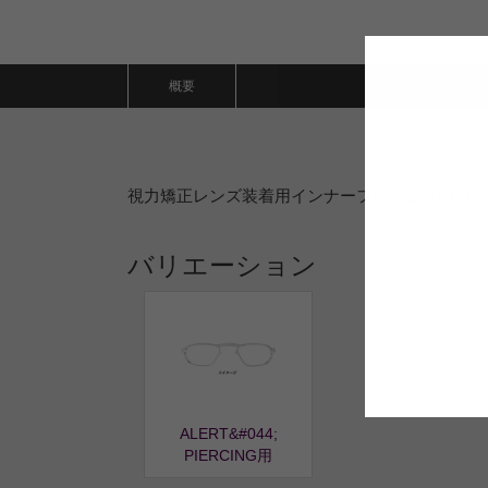
概要
視力矯正レンズ装着用インナーフレーム（APUS/STRAT
バリエーション
ALERT&#044;
PIERCING用