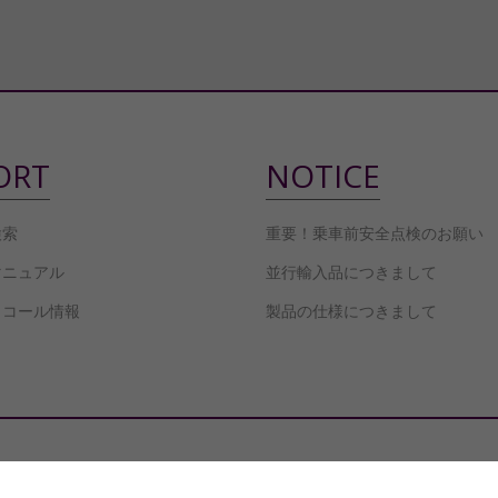
ORT
NOTICE
検索
重要！乗車前安全点検のお願い
マニュアル
並行輸入品につきまして
リコール情報
製品の仕様につきまして