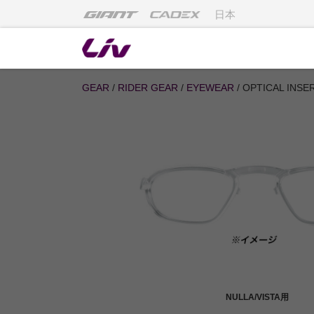
日本
GEAR
/
RIDER GEAR
/
EYEWEAR
/ OPTICAL INSE
NULLA/VISTA用