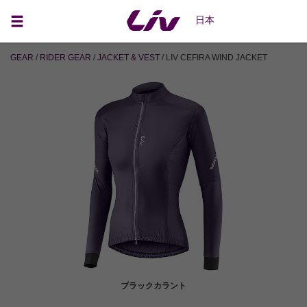
日本
GEAR
/
RIDER GEAR
/
JACKET & VEST
/ LIV CEFIRA WIND JACKET
ブラックカラント