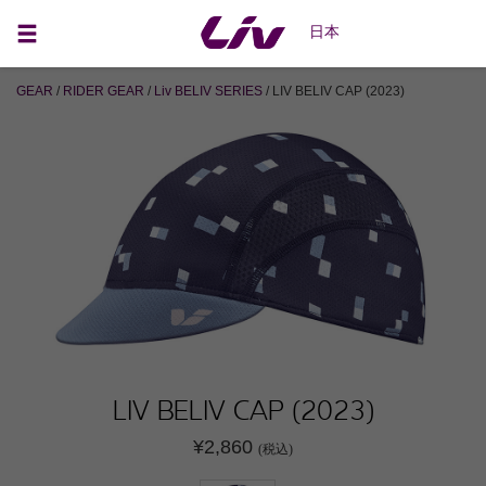
日本
GEAR
/
RIDER GEAR
/
Liv BELIV SERIES
/ LIV BELIV CAP (2023)
LIV BELIV CAP (2023)
¥2,860
(税込)