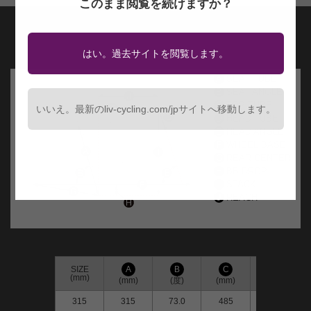
このまま閲覧を続けますか？
はい。過去サイトを閲覧します。
A
SEAT TUBE
B
SEAT ANGLE
C
TOP TUBE
いいえ。最新のliv-cycling.com/jpサイトへ移動します。
D
HEAD TUBE
E
HEAD ANGLE
F
WHEEL BASE
G
REAR CENTER
H
BB DROP
I
STACK
J
REACH
SIZE
A
B
C
D
(mm)
(mm)
(度)
(mm)
(mm)
315
315
73.0
485
125