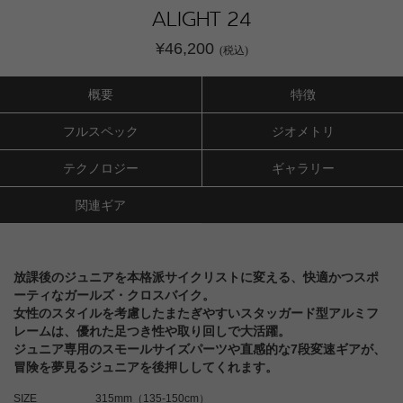
ALIGHT 24
¥46,200
(税込)
概要
特徴
フルスペック
ジオメトリ
テクノロジー
ギャラリー
関連ギア
放課後のジュニアを本格派サイクリストに変える、快適かつスポ
ーティなガールズ・クロスバイク。
女性のスタイルを考慮したまたぎやすいスタッガード型アルミフ
レームは、優れた足つき性や取り回しで大活躍。
ジュニア専用のスモールサイズパーツや直感的な7段変速ギアが、
冒険を夢見るジュニアを後押ししてくれます。
SIZE
315mm（135-150cm）