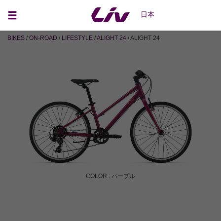
日本
BIKES
/
ON-ROAD
/
LIFESTYLE
/
ALIGHT 24
/ ALIGHT 24
COLOR : パープル