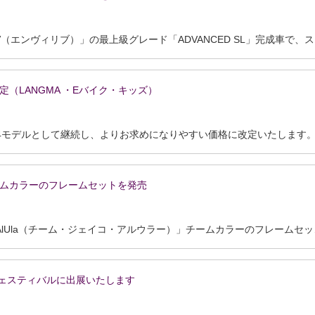
エアロロードバイク「ENVILIV（エンヴィリブ）」の最上級グレード「ADVANCED 
格改定（LANGMA ・Eバイク・キッズ）
A」チームカラーのフレームセットを発売
7月中旬より、「Team Jayco AlUla（チーム・ジェイコ・アルウラー）」チームカラーのフレームセットとして、Liv「LANGMA ADVANCED SL DISC TEAM FRAME SET」「ENVIL
フェスティバルに出展いたします