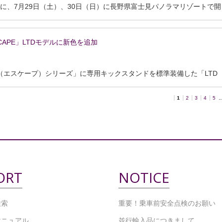
Livは、GIANT、CADEXとともに、7月29日（土）、30日（日）に長野県富士見パノラマリゾートで開催される「シマノ・バイカーズフェスティバル」にブース出展いたします。 ブースでは、4月に発表になったばかりの「INTRIGUE LT ADVANC
APE」LTDモデルに新色を追加
1
2
3
4
5
ORT
NOTICE
検索
重要！乗車前安全点検のお願い
マニュアル
並行輸入品につきまして