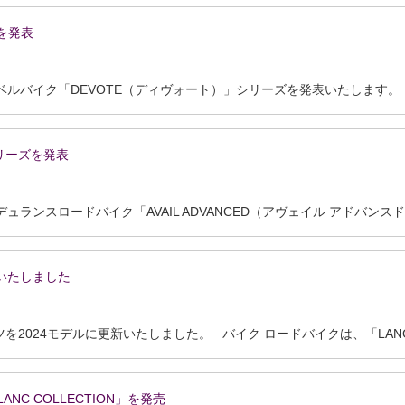
ズを発表
2024モデルとして、新型グラベルバイク「DEVOTE（ディヴォート）」シリーズを発表いたします。 DEVOTEは、どんな地形でも、軽さによる反応性、優れたコントロール性、これまでにない汎用性を発揮し、グラベルレースでの入賞を目指すレーサーから、これからグラベルライドの世界に飛び込む初心者まで、幅広いライダーのニーズに対応します。 日本国内では、カーボンフレームを採用した「DEVOTE ADVANCED PRO」
」シリーズを発表
新いたしました
ANC COLLECTION」を発売