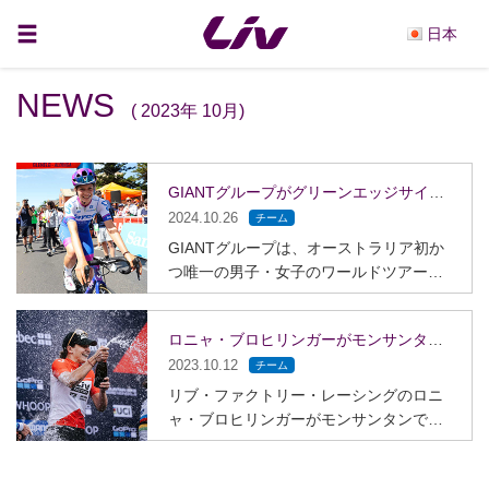
日本
NEWS
( 2023年 10月)
GIANTグループがグリーンエッジサイクリングとの契約を延長！
2024.10.26
チーム
GIANTグループは、オーストラリア初か
つ唯一の男子・女子のワールドツアーチ
ームであるグリーンエッジサイクリング
（2023年チーム名：チーム ジェイコ・ア
ロニャ・ブロヒリンガーがモンサンタンで歴史に残る活躍を見せる！
ルウラー）への継続的なサポートとコミ
2023.10.12
ットメントを確認し、4年間の契約延長を
チーム
発表しました。これにより、パートナー
リブ・ファクトリー・レーシングのロニ
シップは2027年末まで続くことになりま
ャ・ブロヒリンガーがモンサンタンでダ
す。 この契約延長の一環として、世界で
ブル優勝を果たし、XCCとXCOの両方で
唯一の女性のための総合サイクリングブ
総合優勝を飾りました。 2023年のマウン
ランドであるLivは、2024年1月1日から女