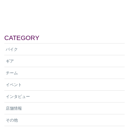
テンバイク・ワールドカップ・シリーズ
子ワールドチームのタイトルスポンサー
は、XCC（クロスカントリー・ショート
となり、チーム名は『Liv AlUla Jayco（リ
トラック）とXCO（クロスカントリー・
ブ アルウラー ジェイコ）』となります。
オリンピック）の両種目でアンダー23の
GIANT、Liv、およびCADEXブランドを傘
総合チャンピオンに輝いたロニャ・ブロ
下に持つGIANTグループとチーム ジェイ
ヒリンガーの歴史的勝利で幕を閉じまし
CATEGORY
コ・アルウラーとの技術提携は、2022年
た。 シリーズ最終戦はカナダのモンサン
1月に開始されました。新しい4年間の契
タンで開催されました。ぬかるんだ斜面
バイク
約は、サイクルスポーツの発展に向けた
では心臓が止まるような瞬間もありまし
GIANTとLivのコミットメントを証明して
たが、ブロヒリンガーは怯むことなく
ギア
おり、これは2024年にグリーンエッジサ
XCOレースで初優勝を飾りました。
イクリング傘下で始まる新しい女子ディ
「XCOで優勝する最後のチャンスだった
チーム
ベロップメントチームでも示されていま
ので、少し緊張してスタートしました。
す。 ディベロップメントチームのビジョ
このコースが私に合っていることは分か
イベント
ンは、才能を育てる必要性を認識し、特
っていたのですが、滑りやすいことも分
に活躍の機会が不足している地域の若者
かっていました。1周目を終えてからは、
インタビュー
に焦点を当て、UCI女子ワールドチームで
自分のペースを保つことができ、緊張は
の成功につながる道筋を提供することで
店舗情報
消えていきました。」 ブロヒリンガーは
す。 チーム ジェイコ・アルウラーのゼネ
シリーズランキング首位をキープするた
その他
ラルマネジャーであるブレント・コープ
めに、最低でも7位入賞が必要でしたが、
ランドは以下のようにコメントしまし
この勝利でポイントリーダーとしての地