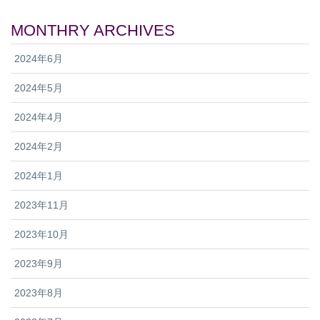
た。「GIANTのような世界でも有数で高
位を固め、2023年のU23 XCO総合チャン
品質なバイク・サイクリングギアブラン
MONTHRY ARCHIVES
ピオンとなりました。 XCCレースにおい
ドから、さらなるサポートとバックアッ
てもブロヒリンガーは完璧な記録を維持
プを受けられることは、私たちの組織に
2024年6月
し、シリーズ8戦全勝で最高ポイントを獲
とって非常に重要です。彼らのスポーツ
得。XCCのシリーズチャンピオンとな
2024年5月
とチームに対するコミットメントは他に
り、歴史的な2冠を達成しました。
類を見ないもので、パートナーシップが
PIQUE ADVANCED PRO 29ERでレース
2024年4月
始まって以来、成果が上がっていると認
に臨んだブロヒリンガーは、バイクのセ
識しており、彼らと共に仕事ができるこ
ットアップとチームのサポートに感謝の
2024年2月
とを光栄に思います。」 さらに「この4
意を表しました。 「バイクのセットアッ
年間の契約延長は、私たちがさらなる成
プとMAXXISタイヤを選択したことに、と
2024年1月
長とすべての分野での強化を目指す上で
ても満足しています。周りでサポートし
大きなモチベーションとなります。最高
てくれたすべての方に感謝です。」 ブロ
2023年11月
のレース機材を開発するために彼らと連
ヒリンガーは今年、すべてのレースで一
携を続け、私たち組織への継続的なサポ
貫してその強さとテクニックを披露し、
2023年10月
ートと信頼を寄せてくれたすべての関係
U23カテゴリーで最も輝かしい成績を収
者に感謝しなければなりません」と述べ
めたレーサーとなりました。今シーズン
2023年9月
ました。 GIANTとLivは、革新的で高性能
をもってU23カテゴリーを卒業する彼女
な製品を生み出すことにより、最高峰の
2023年8月
は、2024年にはエリート女子のカテゴリ
レースで勝利を追求する選手をサポート
ーで戦うことになります。「今シーズン