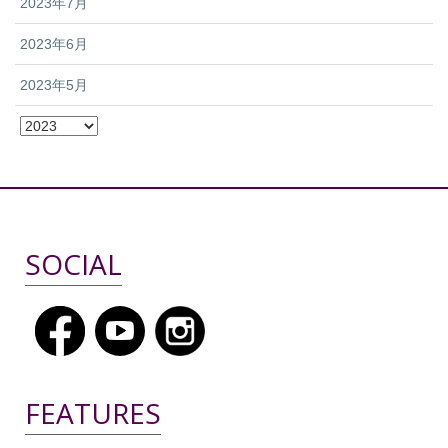
2023年7月
しています。GIANTグループのチーフブ
の総合優勝を獲得できてとてもうれしい
ランディングオフィサー、フィービー・
です。来年、エリートでレースをするの
2023年6月
リュウは「グリーンエッジサイクリング
が楽しみです！」 Photo Credit: Robin
との契約延長は、男子と女子の両チーム
Nevrala
2023年5月
へ最高品質のバイクとギアを提供し、彼
らが継続的に成功を収める手助けをする
という私たちのコミットメントを、さら
に強固にしました」と述べました。 2024
年、男子ワールドチームは変わらず『チ
ーム ジェイコ・アルウラー』というチー
ム名で活動し、GIANTのバイクを使用し
ます。一方、女子ワールドチームとディ
SOCIAL
ベロップメントチームは『リブ アルウラ
ー・ジェイコ』と名付けられ、Livのバイ
クを使用します。また、これらの3つのチ
ームはCADEXコンポーネントを使用しま
す。 Photos: Sprint Cycling
FEATURES